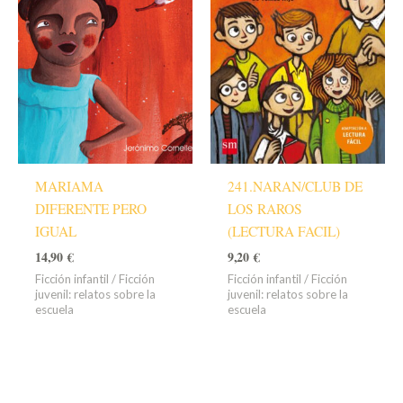
MARIAMA
241.NARAN/CLUB DE
DIFERENTE PERO
LOS RAROS
IGUAL
(LECTURA FACIL)
14,90
€
9,20
€
Ficción infantil / Ficción
Ficción infantil / Ficción
juvenil: relatos sobre la
juvenil: relatos sobre la
escuela
escuela