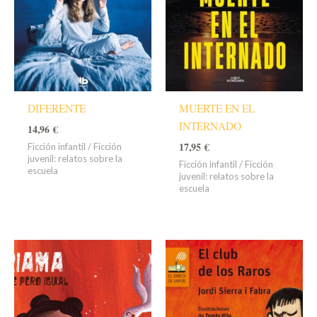
DIFERENTE
MUERTE EN EL
INTERNADO
14,96
€
17,95
€
Ficción infantil / Ficción
juvenil: relatos sobre la
Ficción infantil / Ficción
escuela
juvenil: relatos sobre la
escuela