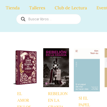
Tienda
Talleres
Club de Lectura
Even
Búsqueda
de
productos
EL
REBELION
SI EL
AMOR
EN LA
PAPEL
EN LOS
GRANJA