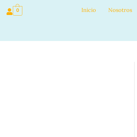
Ir
Inicio
Nosotros
0
al
contenido