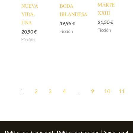
MARTE
NUEVA
BODA
XXIII
VIDA,
IRLANDESA
UNA
21,50
€
19,95
€
Ficción
Ficción
20,90
€
Ficción
1
2
3
4
…
9
10
11
Política de Privacidad
|
Política de Cookies
|
Aviso Legal