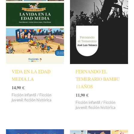
VIDA EN LA EDAD
FERNANDO EL
MEDIA,LA
TEMERARIO BAMBU
11AÑOS
14,90
€
11,90
€
Ficción infantil / Ficción
juvenil: ficción histórica
Ficción infantil / Ficción
juvenil: ficción histórica