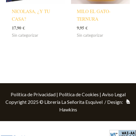
NICOLASA, ¿Y TU
MILO EL GATO-
CASA?
TERNURA
17,90
€
9,95
€
Sin categorizar
Sin categorizar
Política de Privacidad
|
Política de Cookies
|
Aviso Legal
Copyright 2025 © Librería La Señorita Esquivel / Design:
Hawkins