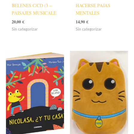
BELENES C/CD (3 –
HACERSE PAJAS
PAISAJES MUSICALE
MENTALES
20,00
€
14,90
€
Sin categorizar
Sin categorizar