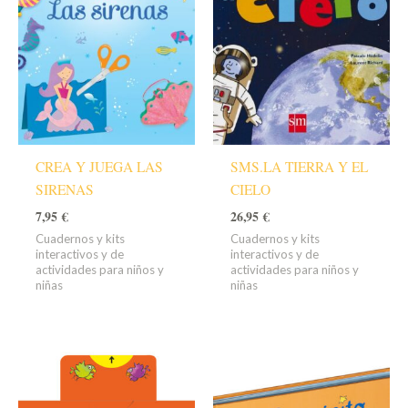
CREA Y JUEGA LAS
SMS.LA TIERRA Y EL
SIRENAS
CIELO
7,95
€
26,95
€
Cuadernos y kits
Cuadernos y kits
interactivos y de
interactivos y de
actividades para niños y
actividades para niños y
niñas
niñas