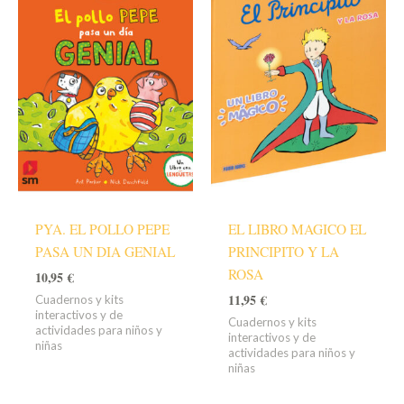
PYA. EL POLLO PEPE
EL LIBRO MAGICO EL
PASA UN DIA GENIAL
PRINCIPITO Y LA
ROSA
10,95
€
11,95
€
Cuadernos y kits
interactivos y de
Cuadernos y kits
actividades para niños y
interactivos y de
niñas
actividades para niños y
niñas