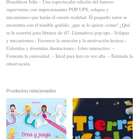
Donaldson Julia – Una espectacular edición del famoso
superventas con impresionantes POP-UPS, solapas y
mecanismos que harán el cuento realidad. El pequeño ratón se
encuentra con el temible grúfalo, ¡que se lo quiere comer! ¿Qué
se le ocurrirá para librarse de él?- Llamativos pop-ups.- Solapas
y mecanismos.- Favorece la atención y la motivación lectora.-
Coloridas y divertidas ilustraciones.- Libro interactivo. –
Fomenta la curiosidad. – Ideal para leer en voz alta. – Estimula la
observación.
Productos relacionados