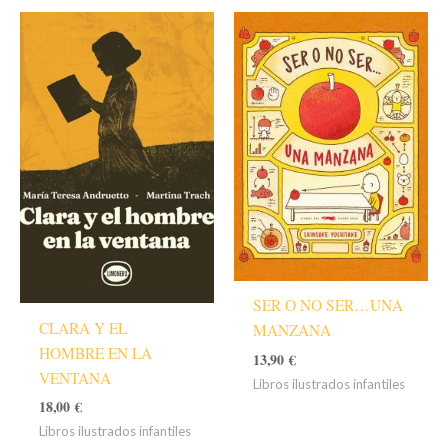
SER O NO SER…UNA
CLARA Y EL
MANZANA
HOMBRE EN LA
13,90
€
VENTANA
Libros ilustrados infantiles
18,00
€
Libros ilustrados infantiles