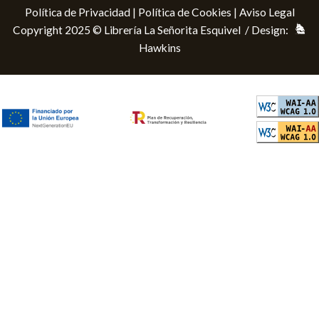
Política de Privacidad
|
Política de Cookies
|
Aviso Legal
Copyright 2025 © Librería La Señorita Esquivel / Design:
Hawkins