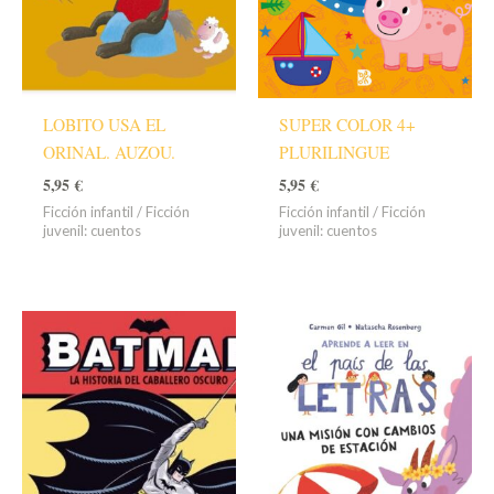
LOBITO USA EL
SUPER COLOR 4+
ORINAL. AUZOU.
PLURILINGUE
5,95
€
5,95
€
Ficción infantil / Ficción
Ficción infantil / Ficción
juvenil: cuentos
juvenil: cuentos