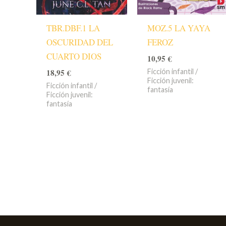
TBR.DBF.1 LA
MOZ.5 LA YAYA
OSCURIDAD DEL
FEROZ
CUARTO DIOS
10,95
€
18,95
€
Ficción infantil /
Ficción juvenil:
Ficción infantil /
fantasía
Ficción juvenil:
fantasía