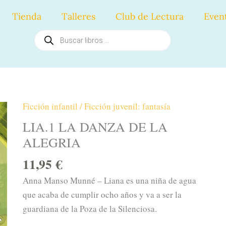
Tienda
Talleres
Club de Lectura
Even
Búsqueda
de
productos
Ficción infantil / Ficción juvenil: fantasía
LIA.1
LA
LIA.1 LA DANZA DE LA
DANZA
ALEGRIA
DE
11,95
€
LA
ALEGRIA
Anna Manso Munné – Liana es una niña de agua
cantidad
que acaba de cumplir ocho años y va a ser la
guardiana de la Poza de la Silenciosa.