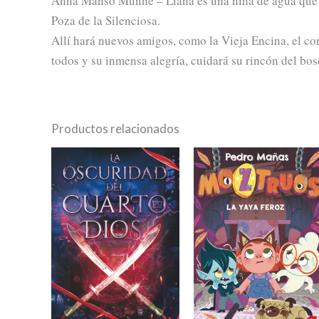
Anna Manso Munné – Liana es una niña de agua que a
Poza de la Silenciosa.
Allí hará nuevos amigos, como la Vieja Encina, el cor
todos y su inmensa alegría, cuidará su rincón del bos
Productos relacionados