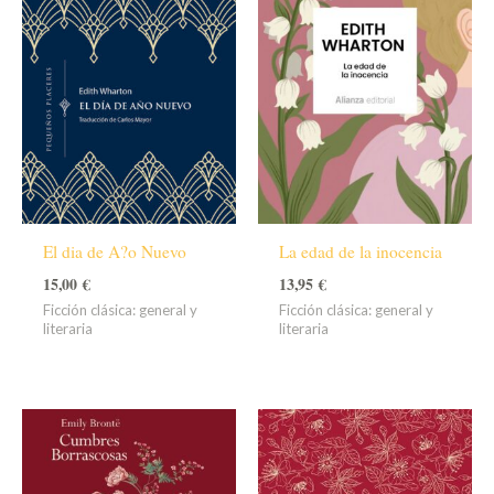
El dia de A?o Nuevo
La edad de la inocencia
15,00
€
13,95
€
Ficción clásica: general y
Ficción clásica: general y
literaria
literaria