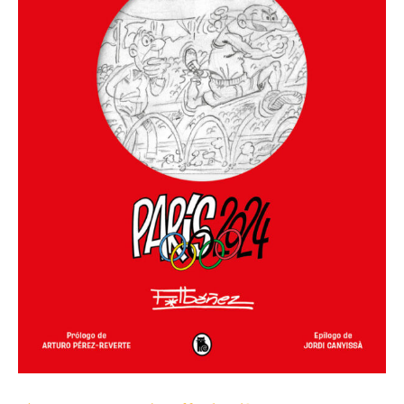
-
MAGOS
DEL
HUMOR
222
/
BRUGUERA,
S.A.
cantidad