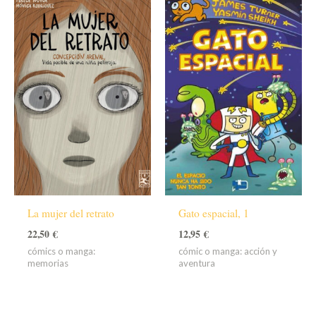
La mujer del retrato
Gato espacial, 1
22,50
€
12,95
€
cómics o manga:
cómic o manga: acción y
memorias
aventura