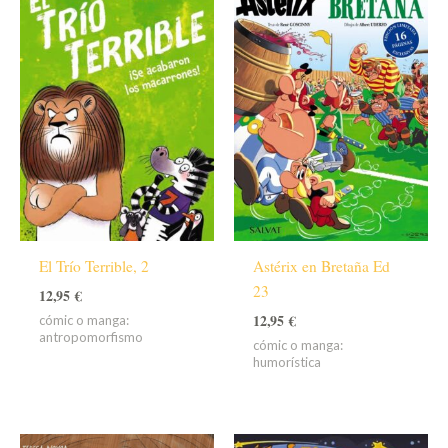
El Trío Terrible, 2
Astérix en Bretaña Ed
23
12,95
€
12,95
€
cómic o manga:
antropomorfismo
cómic o manga:
humorística