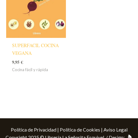
SUPERFACIL COCINA
VEGANA
9,95
€
Cocina fácil y rápida
Política de Privacidad
|
Política de Cookies
|
Aviso Legal
Copyright 2025 © Librería La Señorita Esquivel / Design: