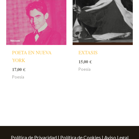
POETA EN NUEVA
EXTASIS
YORK
15,00
€
17,00
€
Poesía
Poesía
Política de Privacidad
|
Política de Cookies
|
Aviso Legal