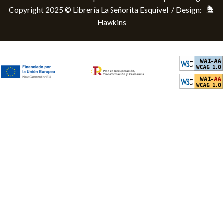
Copyright 2025 © Librería La Señorita Esquivel / Design:
Hawkins