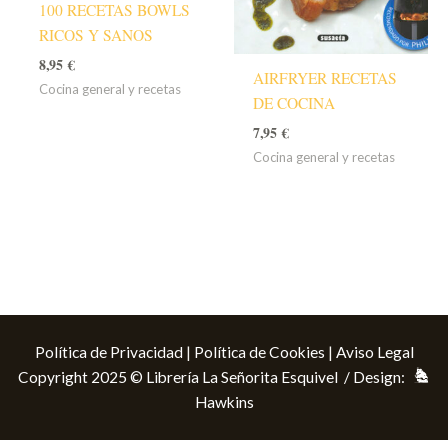
100 RECETAS BOWLS
RICOS Y SANOS
8,95
€
AIRFRYER RECETAS
Cocina general y recetas
DE COCINA
7,95
€
Cocina general y recetas
Política de Privacidad
|
Política de Cookies
|
Aviso Legal
Copyright 2025 © Librería La Señorita Esquivel / Design:
Hawkins