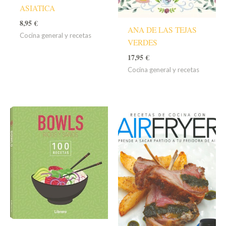
ASIATICA
8,95
€
ANA DE LAS TEJAS
Cocina general y recetas
VERDES
17,95
€
Cocina general y recetas