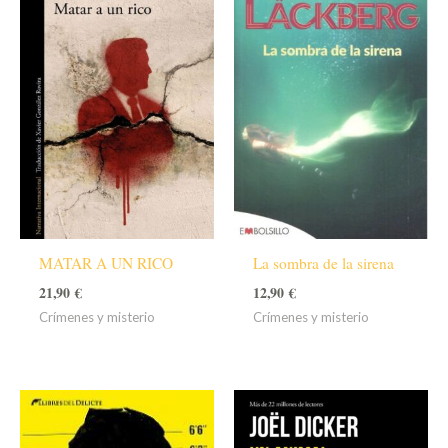
MATAR A UN RICO
La sombra de la sirena
21,90
€
12,90
€
Crímenes y misterio
Crímenes y misterio