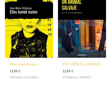
Elles també maten
UN ANIMAL SALVAJE
13,95
€
12,95
€
Crímenes y misterio
Crímenes y misterio