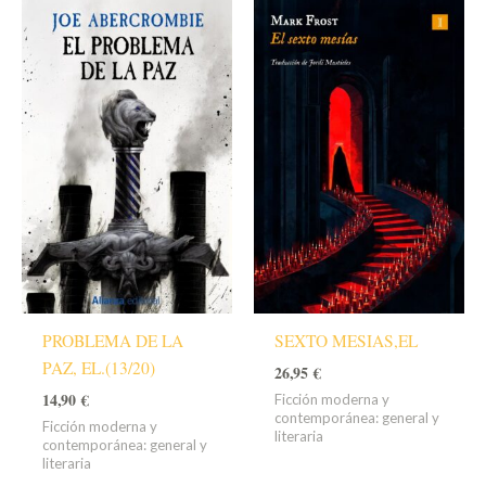
PROBLEMA DE LA
SEXTO MESIAS,EL
PAZ, EL.(13/20)
26,95
€
14,90
€
Ficción moderna y
contemporánea: general y
Ficción moderna y
literaria
contemporánea: general y
literaria