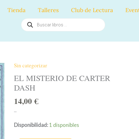
Tienda
Talleres
Club de Lectura
Even
Búsqueda
de
productos
Sin categorizar
EL
MISTERIO
EL MISTERIO DE CARTER
DE
DASH
CARTER
14,00
€
DASH
cantidad
–
Disponibilidad:
1 disponibles